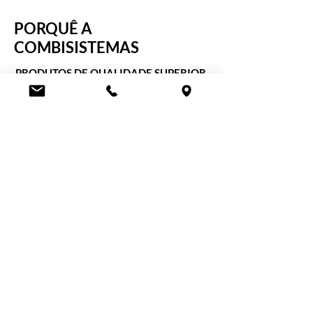
PORQUÊ A
COMBISISTEMAS
PRODUTOS DE QUALIDADE SUPERIOR
A nossa oferta de produtos está focada
em fabricantes, marcas e soluções de
qualidade alta, de empresas lideres, de
reconhecida qualidade, inovação,
design e prestígio.
ALTA ESPECIALIZAÇÃO​
Privilegiamos sólidas parcerias com um
restrito número de fornecedores,
trabalhando em exclusividade,
garantindo o melhor conhecimento dos
produtos.